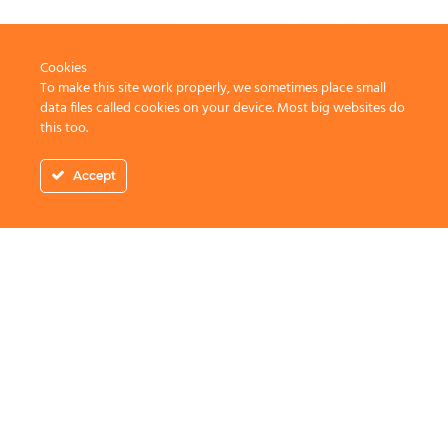
Cookies
To make this site work properly, we sometimes place small
data files called cookies on your device. Most big websites do
this too.
Accept