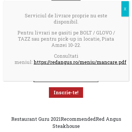
contact@redangus.ro
Serviciul de livrare proprie nu este
disponibil.
Pentru livrari ne gasiti pe BOLT / GLOVO /
TAZZ sau pentru pick-up in locatie, Piata
Amzei 10-22.
Consultati
Aboneaza-te la newsletter pentru a primi promotii
meniul:
https://redangus.ro/meniu/mancare.pdf
personalizate
Restaurant Guru 2021
Recommended
Red Angus
Steakhouse