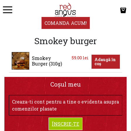
COMANDA ACUM!
Smokey burger
Smokey 
59.00
lei
Adaugă în
Burger (310g)
coș
Coșul meu
Creaza-ti cont pentru a tine o evidenta asupra
comenzilor plasate
ÎNSCRIE-TE