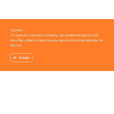
Cookies
To make this site work properly, we sometimes place small
data files called cookies on your device. Most big websites do
this too.
Accept