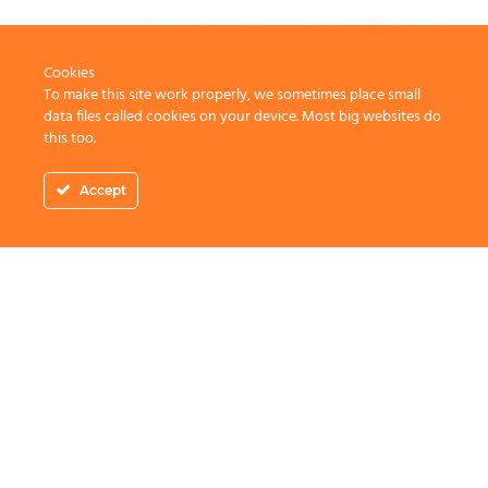
Cookies
To make this site work properly, we sometimes place small
data files called cookies on your device. Most big websites do
this too.
Accept