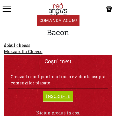
COMANDA ACUM!
Bacon
Navigare
dobul cheess
în
Mozzarella Cheese
articole
Coșul meu
Creaza-ti cont pentru a tine o evidenta asupra
comenzilor plasate
ÎNSCRIE-TE
Niciun produs în coș.