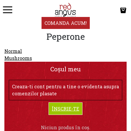
COMANDA ACUM!
Peperone
Navigare
Normal
în
Mushrooms
articole
Coșul meu
Creaza-ti cont pentru a tine o evidenta asupra
comenzilor plasate
ÎNSCRIE-TE
Niciun produs în coș.