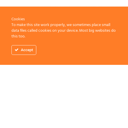
Cookies
To make this site work properly, we sometimes place small
data files called cookies on your device. Most big websites do
this too.
Accept