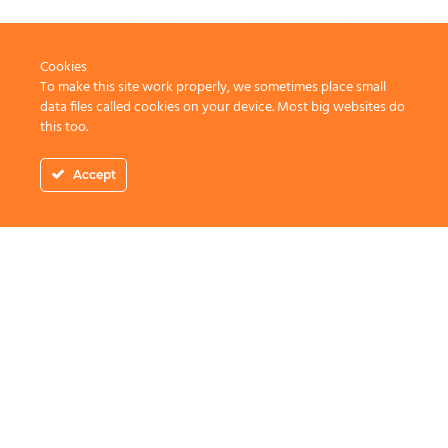
Cookies
To make this site work properly, we sometimes place small
data files called cookies on your device. Most big websites do
this too.
Accept