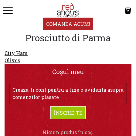
COMANDA ACUM!
Prosciutto di Parma
Navigare
City Ham
în
Olives
articole
Coșul meu
Creaza-ti cont pentru a tine o evidenta asupra
comenzilor plasate
ÎNSCRIE-TE
Niciun produs în coș.