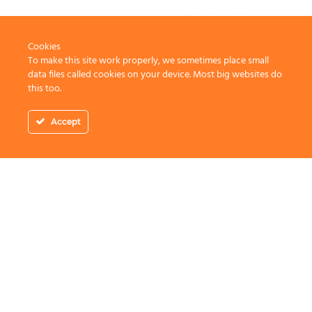
Cookies
To make this site work properly, we sometimes place small
data files called cookies on your device. Most big websites do
this too.
Accept