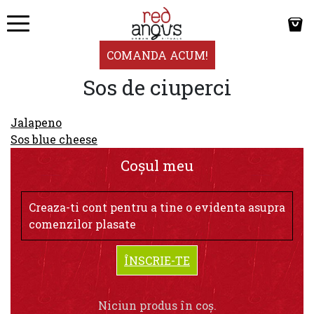
COMANDA ACUM!
Sos de ciuperci
Navigare
Jalapeno
în
Sos blue cheese
articole
Coșul meu
Creaza-ti cont pentru a tine o evidenta asupra
comenzilor plasate
ÎNSCRIE-TE
Niciun produs în coș.