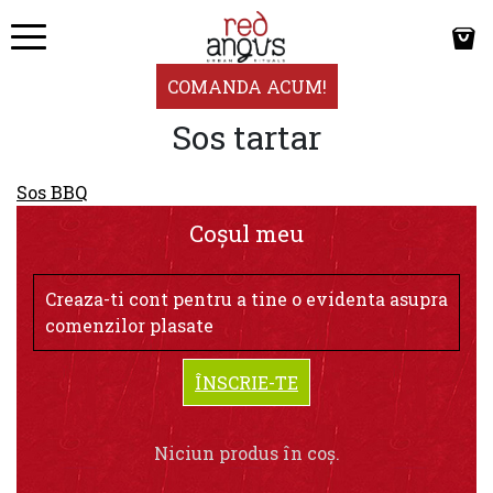
COMANDA ACUM!
Sos tartar
Navigare
Sos BBQ
în
Coșul meu
articole
Creaza-ti cont pentru a tine o evidenta asupra
comenzilor plasate
ÎNSCRIE-TE
Niciun produs în coș.