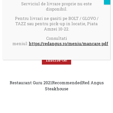
Serviciul de livrare proprie nu este
disponibil.
Pentru livrari ne gasiti pe BOLT / GLOVO /
TAZZ sau pentru pick-up in locatie, Piata
Amzei 10-22.
Aboneaza-te la newsletter pentru a primi promotii
personalizate
Consultati
meniul:
https://redangus.ro/meniu/mancare.pdf
Restaurant Guru 2021
Recommended
Red Angus
Steakhouse