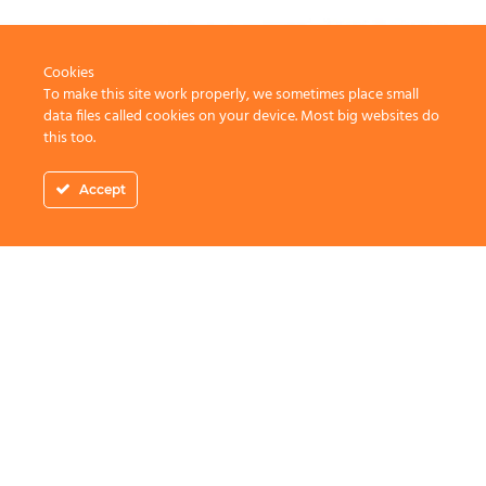
Cookies
To make this site work properly, we sometimes place small
data files called cookies on your device. Most big websites do
this too.
Accept