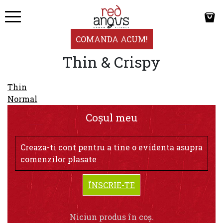
COMANDA ACUM!
Thin & Crispy
Navigare
Thin
în
Normal
articole
Coșul meu
Creaza-ti cont pentru a tine o evidenta asupra
comenzilor plasate
ÎNSCRIE-TE
Niciun produs în coș.