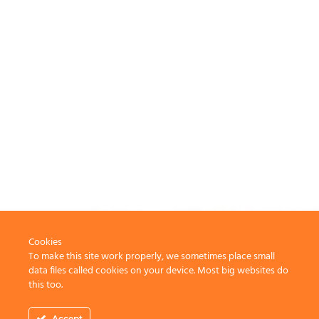
Cookies
To make this site work properly, we sometimes place small
data files called cookies on your device. Most big websites do
this too.
Accept