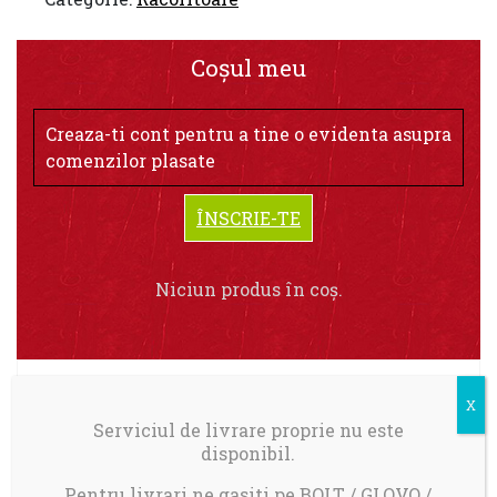
Coșul meu
Creaza-ti cont pentru a tine o evidenta asupra
comenzilor plasate
ÎNSCRIE-TE
Niciun produs în coș.
Serviciul de livrare proprie nu este
Livrare in Bucuresti.
disponibil.
Comanda minima: 100 ron
Pentru livrari ne gasiti pe BOLT / GLOVO /