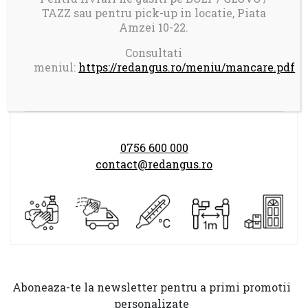
Taxa transport 17 ron pentru comenzi mai
TAZZ sau pentru pick-up in locatie, Piata
mici de 150 ron
Amzei 10-22.
Consultati
Program comenzi:
meniul:
https://redangus.ro/meniu/mancare.pdf
LUNI-DUMINICA 14.00-21.30
0756 600 000
contact@redangus.ro
Aboneaza-te la newsletter pentru a primi promotii
personalizate