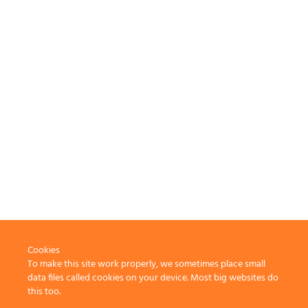
Cookies
To make this site work properly, we sometimes place small
data files called cookies on your device. Most big websites do
this too.