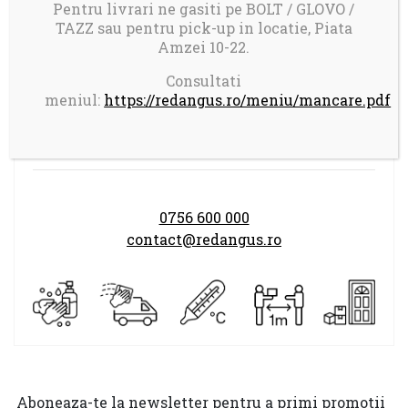
Comanda minima: 100 ron
Pentru livrari ne gasiti pe BOLT / GLOVO /
Taxa transport 17 ron pentru comenzi mai
TAZZ sau pentru pick-up in locatie, Piata
Amzei 10-22.
mici de 150 ron
Consultati
meniul:
https://redangus.ro/meniu/mancare.pdf
Program comenzi:
LUNI-DUMINICA 14.00-21.30
0756 600 000
contact@redangus.ro
Aboneaza-te la newsletter pentru a primi promotii