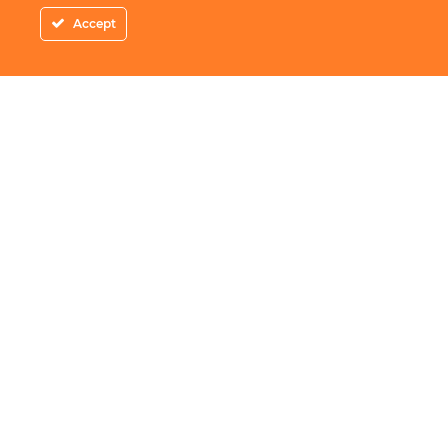
Accept
Adresa
: Piata Amzei 10-22 Bucuresti
Telefon
:
0756.600.000
Email
:
contact@redangus.ro
Website
:
www.redangus.ro