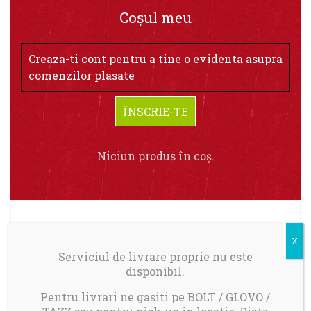
Coșul meu
Creaza-ti cont pentru a tine o evidenta asupra
comenzilor plasate
ÎNSCRIE-TE
Niciun produs în coș.
Livrare in Bucuresti.
Serviciul de livrare proprie nu este
disponibil.
Comanda minima: 100 ron
Taxa transport 17 ron pentru comenzi mai
Pentru livrari ne gasiti pe BOLT / GLOVO /
mici de 150 ron