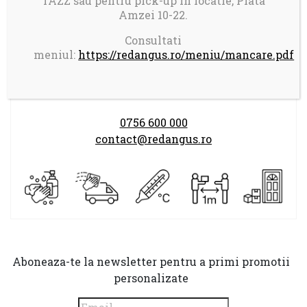
TAZZ sau pentru pick-up in locatie, Piata
Amzei 10-22.
Program comenzi:
Consultati
LUNI-DUMINICA 14.00-21.30
meniul:
https://redangus.ro/meniu/mancare.pdf
0756 600 000
contact@redangus.ro
Aboneaza-te la newsletter pentru a primi promotii
personalizate