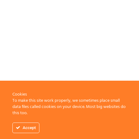
Cookies
To make this site work properly, we sometimes place small
data files called cookies on your device. Most big websites do
this too.
Accept