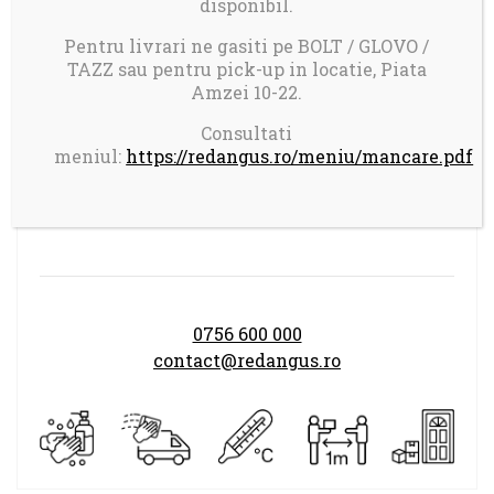
disponibil.
Pentru livrari ne gasiti pe BOLT / GLOVO /
Livrare in Bucuresti.
TAZZ sau pentru pick-up in locatie, Piata
Comanda minima: 100 ron
Amzei 10-22.
Taxa transport 17 ron pentru comenzi mai
mici de 150 ron
Consultati
meniul:
https://redangus.ro/meniu/mancare.pdf
Program comenzi:
LUNI-DUMINICA 14.00-21.30
0756 600 000
contact@redangus.ro