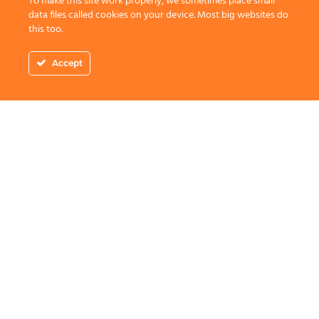
To make this site work properly, we sometimes place small
data files called cookies on your device. Most big websites do
this too.
Accept
Adresa
: Piata Amzei 10-22 Bucuresti