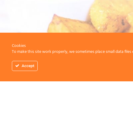
Cookies
To make this site work properly, we sometimes place small data files 
Accept