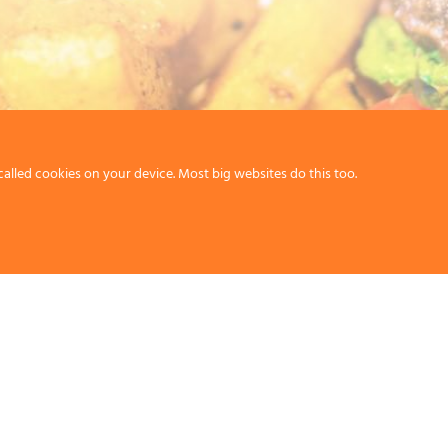
called cookies on your device. Most big websites do this too.