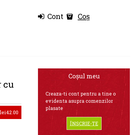
Cont
Coș
Coșul meu
r cu
Creaza-ti cont pentru a tine o
evidenta asupra comenzilor
plasate
lei42.00
ÎNSCRIE-TE