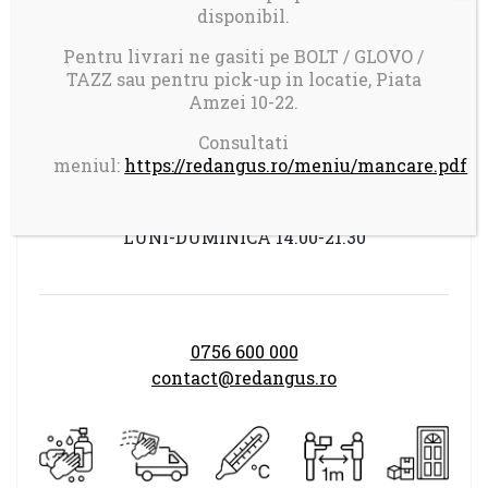
disponibil.
Pentru livrari ne gasiti pe BOLT / GLOVO /
Livrare in Bucuresti.
TAZZ sau pentru pick-up in locatie, Piata
Comanda minima: 100 ron
Amzei 10-22.
Taxa transport 17 ron pentru comenzi mai
Consultati
mici de 150 ron
meniul:
https://redangus.ro/meniu/mancare.pdf
Program comenzi:
LUNI-DUMINICA 14.00-21.30
0756 600 000
contact@redangus.ro