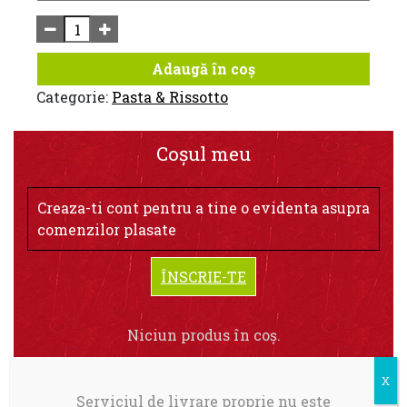
Adaugă în coș
Categorie:
Pasta & Rissotto
Coșul meu
Creaza-ti cont pentru a tine o evidenta asupra
comenzilor plasate
ÎNSCRIE-TE
Niciun produs în coș.
Serviciul de livrare proprie nu este