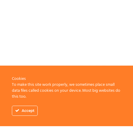
Cookies
To make this site work properly, we sometimes place small
data files called cookies on your device. Most big websites do
this too.
Accept