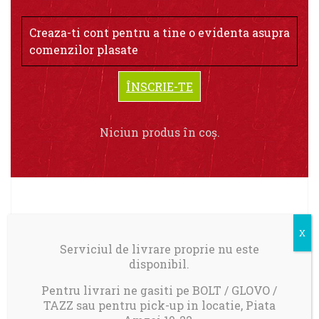
Creaza-ti cont pentru a tine o evidenta asupra
comenzilor plasate
ÎNSCRIE-TE
Niciun produs în coș.
Livrare in Bucuresti.
Serviciul de livrare proprie nu este
Comanda minima: 100 ron
disponibil.
Taxa transport 17 ron pentru comenzi mai
mici de 150 ron
Pentru livrari ne gasiti pe BOLT / GLOVO /
TAZZ sau pentru pick-up in locatie, Piata