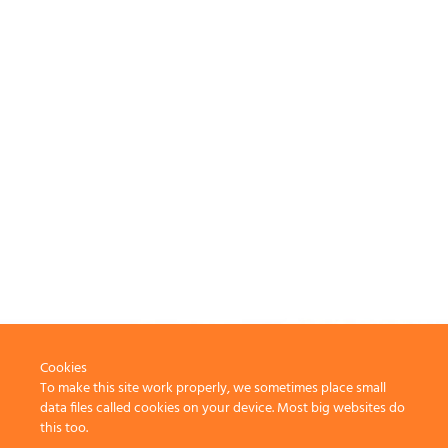
Cookies
To make this site work properly, we sometimes place small
data files called cookies on your device. Most big websites do
this too.