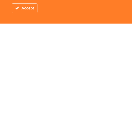
Accept
Adresa
: Piata Amzei 10-22 Bucuresti
Telefon
:
0756.600.000
Email
:
contact@redangus.ro
Website
:
www.redangus.ro