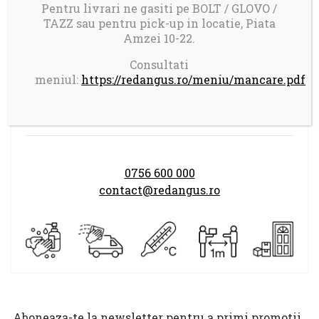
Comanda minima: 100 ron
Pentru livrari ne gasiti pe BOLT / GLOVO /
TAZZ sau pentru pick-up in locatie, Piata
Taxa transport 17 ron pentru comenzi mai
Amzei 10-22.
mici de 150 ron
Consultati
meniul:
https://redangus.ro/meniu/mancare.pdf
Program comenzi:
LUNI-DUMINICA 14.00-21.30
0756 600 000
contact@redangus.ro
Aboneaza-te la newsletter pentru a primi promotii