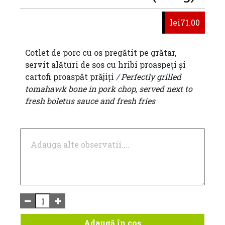
lei71.00
Cotlet de porc cu os pregătit pe grătar,
servit alături de sos cu hribi proaspeți și
cartofi proaspăt prăjiți
/ Perfectly grilled
tomahawk bone in pork chop, served next to
fresh boletus sauce and fresh fries
Adaugă în coș