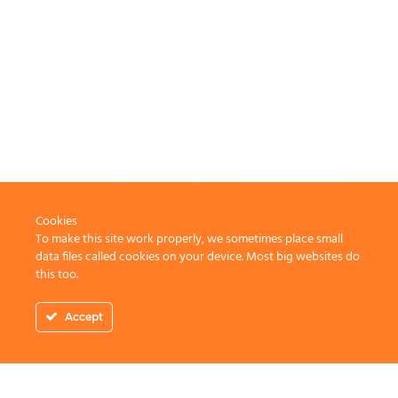
Cookies
To make this site work properly, we sometimes place small
data files called cookies on your device. Most big websites do
this too.
Accept