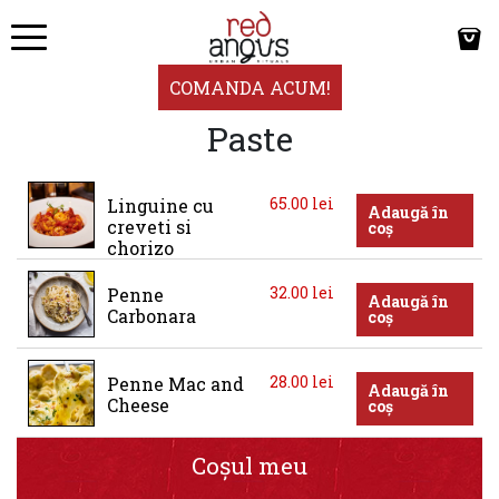
COMANDA ACUM!
Paste
65.00
lei
Linguine cu 
Adaugă în
creveti si 
coș
chorizo
32.00
lei
Penne 
Adaugă în
Carbonara
coș
28.00
lei
Penne Mac and 
Adaugă în
Cheese
coș
Coșul meu