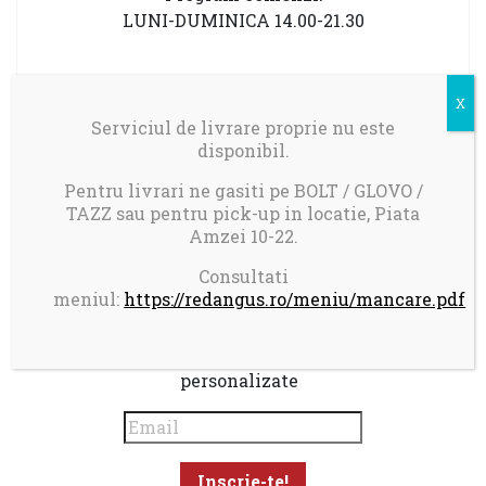
LUNI-DUMINICA 14.00-21.30
Serviciul de livrare proprie nu este
0756 600 000
disponibil.
contact@redangus.ro
Pentru livrari ne gasiti pe BOLT / GLOVO /
TAZZ sau pentru pick-up in locatie, Piata
Amzei 10-22.
Consultati
meniul:
https://redangus.ro/meniu/mancare.pdf
Aboneaza-te la newsletter pentru a primi promotii
personalizate