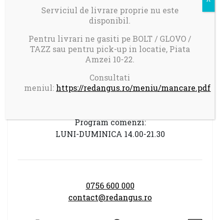
Serviciul de livrare proprie nu este
disponibil.
Pentru livrari ne gasiti pe BOLT / GLOVO /
TAZZ sau pentru pick-up in locatie, Piata
Livrare in Bucuresti.
Amzei 10-22.
Comanda minima: 100 ron
Consultati
Taxa transport 17 ron pentru comenzi mai
meniul:
https://redangus.ro/meniu/mancare.pdf
mici de 150 ron
Program comenzi:
LUNI-DUMINICA 14.00-21.30
0756 600 000
contact@redangus.ro