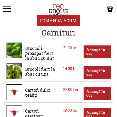
COMANDA ACUM!
Garnituri
21.00
lei
Broccoli 
Adaugă în
proaspăt fiert 
coș
la abur, cu unt
14.00
lei
Brocoli fiert la 
Adaugă în
abur cu unt
coș
22.00
lei
Cartofi dulci 
Adaugă în
prăjiți
coș
18.00
lei
Cartofi 
Adaugă în
gratinați
coș