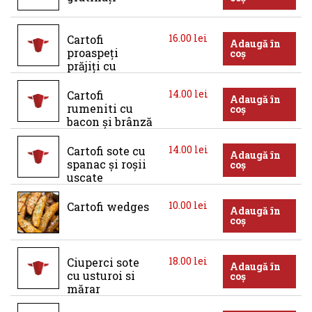
16.00
lei
Cartofi 
Adaugă în
proaspeți 
coș
prăjiți cu 
usturoi și 
pătrunjel 
14.00
lei
Cartofi 
Adaugă în
proaspăt
rumeniti cu 
coș
bacon și brânză
14.00
lei
Cartofi sote cu 
Adaugă în
spanac și roșii 
coș
uscate
10.00
lei
Cartofi wedges
Adaugă în
coș
18.00
lei
Ciuperci sote 
Adaugă în
cu usturoi si 
coș
mărar