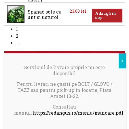
23.00
lei
Spanac sote cu 
Adaugă în
unt si usturoi
coș
1
2
→
Coșul meu
Serviciul de livrare proprie nu este
disponibil.
Creaza-ti cont pentru a tine o evidenta asupra
comenzilor plasate
Pentru livrari ne gasiti pe BOLT / GLOVO /
TAZZ sau pentru pick-up in locatie, Piata
Amzei 10-22.
ÎNSCRIE-TE
Consultati
meniul:
https://redangus.ro/meniu/mancare.pdf
Niciun produs în coș.