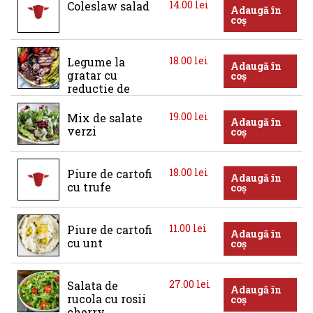
14.00
lei
Coleslaw salad
Adaugă în
coș
18.00
lei
Legume la 
Adaugă în
gratar cu 
coș
reductie de 
balsamic
19.00
lei
Mix de salate 
Adaugă în
verzi
coș
18.00
lei
Piure de cartofi 
Adaugă în
cu trufe
coș
11.00
lei
Piure de cartofi 
Adaugă în
cu unt
coș
27.00
lei
Salata de 
Adaugă în
rucola cu rosii 
coș
cherry