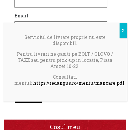
Email
Serviciul de livrare proprie nu este
disponibil.
Salvează-mi numele, emailul și site-ul web
în acest navigator pentru data viitoare
Pentru livrari ne gasiti pe BOLT / GLOVO /
când o să comentez.
TAZZ sau pentru pick-up in locatie, Piata
Amzei 10-22.
Phone
*
Consultati
meniul:
https://redangus.ro/meniu/mancare.pdf
+40
Coșul meu