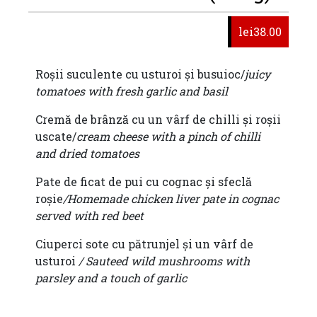
lei38.00
Roșii suculente cu usturoi și busuioc/
juicy
tomatoes with fresh garlic and basil
Cremă de brânză cu un vârf de chilli și roșii
uscate/
cream cheese with a pinch of chilli
and dried tomatoes
Pate de ficat de pui cu cognac și sfeclă
roșie
/Homemade chicken liver pate in cognac
served with red beet
Ciuperci sote cu pătrunjel și un vârf de
usturoi
/ Sauteed wild mushrooms with
parsley and a touch of garlic