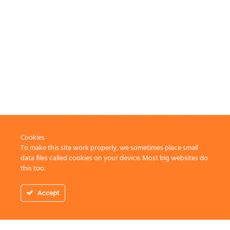
Cookies
To make this site work properly, we sometimes place small
data files called cookies on your device. Most big websites do
this too.
Accept