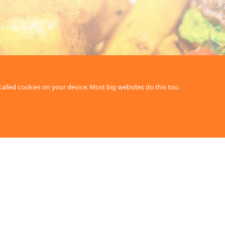
called cookies on your device. Most big websites do this too.