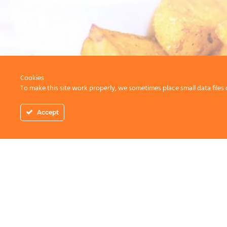
Cookies
To make this site work properly, we sometimes place small data files 
Accept