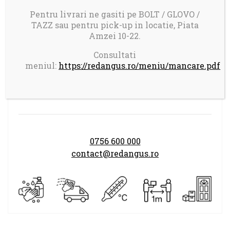
Livrare in Bucuresti.
Pentru livrari ne gasiti pe BOLT / GLOVO /
Comanda minima: 100 ron
TAZZ sau pentru pick-up in locatie, Piata
Taxa transport 17 ron pentru comenzi mai
Amzei 10-22.
mici de 150 ron
Consultati
meniul:
https://redangus.ro/meniu/mancare.pdf
Program comenzi:
LUNI-DUMINICA 14.00-21.30
0756 600 000
contact@redangus.ro