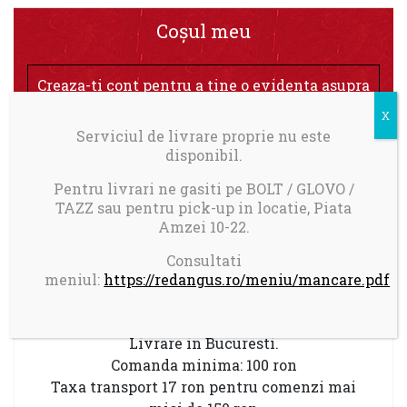
Coșul meu
Creaza-ti cont pentru a tine o evidenta asupra
comenzilor plasate
Serviciul de livrare proprie nu este
ÎNSCRIE-TE
disponibil.
Pentru livrari ne gasiti pe BOLT / GLOVO /
TAZZ sau pentru pick-up in locatie, Piata
Niciun produs în coș.
Amzei 10-22.
Consultati
meniul:
https://redangus.ro/meniu/mancare.pdf
Livrare in Bucuresti.
Comanda minima: 100 ron
Taxa transport 17 ron pentru comenzi mai