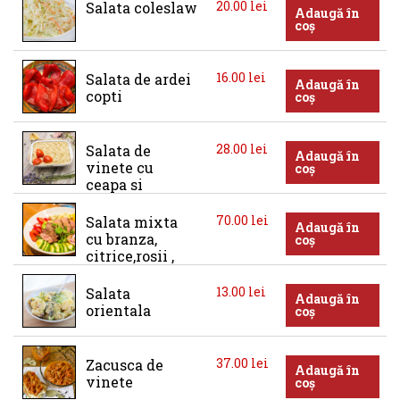
20.00
lei
Salata coleslaw
Adaugă în
coș
16.00
lei
Salata de ardei 
Adaugă în
copti
coș
28.00
lei
Salata de 
Adaugă în
vinete cu 
coș
ceapa si 
maioneza
70.00
lei
Salata mixta 
Adaugă în
cu branza, 
coș
citrice,rosii , 
castraveti si 
vita la gratar
13.00
lei
Salata 
Adaugă în
orientala
coș
37.00
lei
Zacusca de 
Adaugă în
vinete
coș