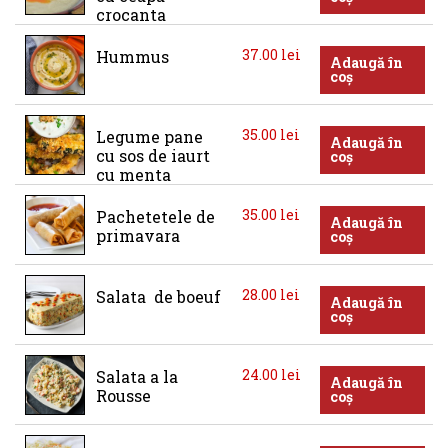
crocanta
37.00
lei
Hummus
Adaugă în
coș
35.00
lei
Legume pane 
Adaugă în
cu sos de iaurt 
coș
cu menta
35.00
lei
Pachetetele de 
Adaugă în
primavara
coș
28.00
lei
Salata  de boeuf
Adaugă în
coș
24.00
lei
Salata a la 
Adaugă în
Rousse
coș