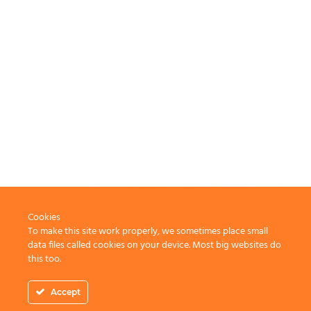
Cookies
To make this site work properly, we sometimes place small
data files called cookies on your device. Most big websites do
this too.
Accept