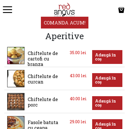
COMANDA ACUM!
Aperitive
35.00
lei
Chiftelute de 
Adaugă în
cartofi cu 
coș
branza
43.00
lei
Chiftelute de 
Adaugă în
curcan
coș
40.00
lei
Chiftelute de 
Adaugă în
porc
coș
29.00
lei
Fasole batuta 
Adaugă în
cu ceapa 
coș