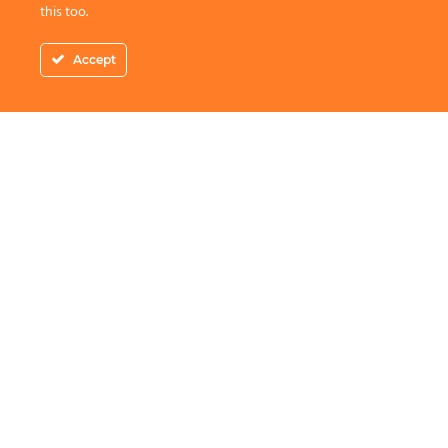
this too.
Accept
Adresa
: Piata Amzei 10-22 Bucuresti
Telefon
:
0756.600.000