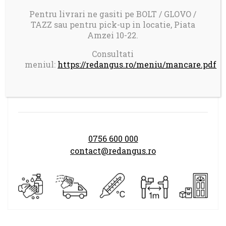
Livrare in Bucuresti.
Pentru livrari ne gasiti pe BOLT / GLOVO /
Comanda minima: 100 ron
TAZZ sau pentru pick-up in locatie, Piata
Taxa transport 17 ron pentru comenzi mai
Amzei 10-22.
mici de 150 ron
Consultati
meniul:
https://redangus.ro/meniu/mancare.pdf
Program comenzi:
LUNI-DUMINICA 14.00-21.30
0756 600 000
contact@redangus.ro