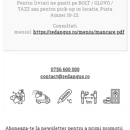
Comanda minima: 100 ron
Pentru livrari ne gasiti pe BOLT / GLOVO /
Taxa transport 17 ron pentru comenzi mai
TAZZ sau pentru pick-up in locatie, Piata
Amzei 10-22.
mici de 150 ron
Consultati
meniul:
https://redangus.ro/meniu/mancare.pdf
Program comenzi:
LUNI-DUMINICA 14.00-21.30
0756 600 000
contact@redangus.ro
Aboneaza-te la newsletter pentru a primi promotii