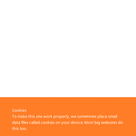
Cookies
To make this site work properly, we sometimes place small
data files called cookies on your device. Most big websites do
this too.