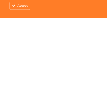
Accept
Adresa
: Piata Amzei 10-22 Bucuresti
Telefon
:
0756.600.000
Email
:
contact@redangus.ro
Website
:
www.redangus.ro