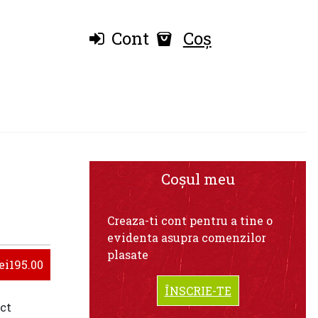
Cont
Coș
Coșul meu
Creaza-ti cont pentru a tine o
evidenta asupra comenzilor
plasate
ei195.00
ÎNSCRIE-TE
ect