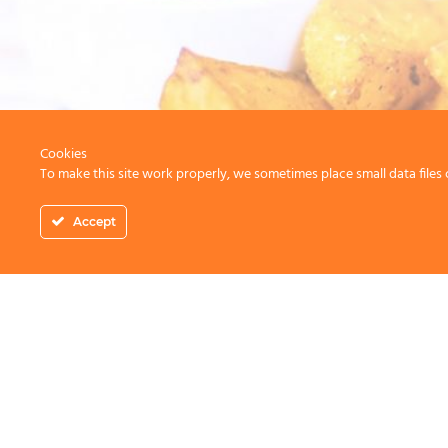
Cookies
To make this site work properly, we sometimes place small data files 
Accept