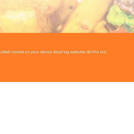
called cookies on your device. Most big websites do this too.