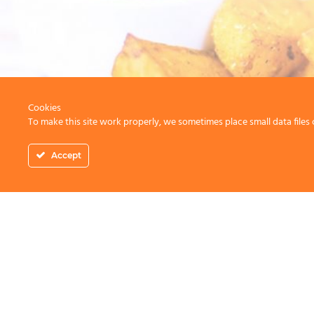
Cookies
To make this site work properly, we sometimes place small data files 
Accept