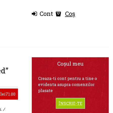
Cont
Coș
Coșul meu
ed”
Creaza-ti cont pentru a tine o
evidenta asupra comenzilor
plasate
lei71.00
ÎNSCRIE-TE
s
. /