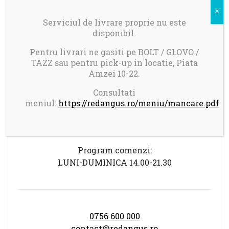
Niciun produs în coș.
Serviciul de livrare proprie nu este
disponibil.
Pentru livrari ne gasiti pe BOLT / GLOVO /
TAZZ sau pentru pick-up in locatie, Piata
Amzei 10-22.
Livrare in Bucuresti.
Consultati
Comanda minima: 100 ron
meniul:
https://redangus.ro/meniu/mancare.pdf
Taxa transport 17 ron pentru comenzi mai
mici de 150 ron
Program comenzi:
LUNI-DUMINICA 14.00-21.30
0756 600 000
contact@redangus.ro