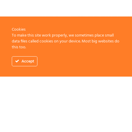
Cookies
To make this site work properly, we sometimes place small
data files called cookies on your device. Most big websites do
this too.
Accept