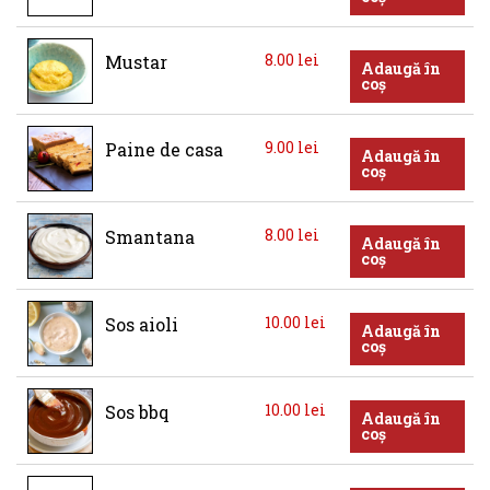
8.00
lei
Mustar
Adaugă în
coș
9.00
lei
Paine de casa
Adaugă în
coș
8.00
lei
Smantana
Adaugă în
coș
10.00
lei
Sos aioli
Adaugă în
coș
10.00
lei
Sos bbq
Adaugă în
coș