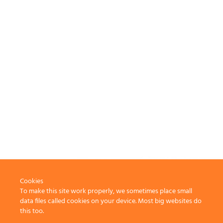
Cookies
To make this site work properly, we sometimes place small
data files called cookies on your device. Most big websites do
this too.