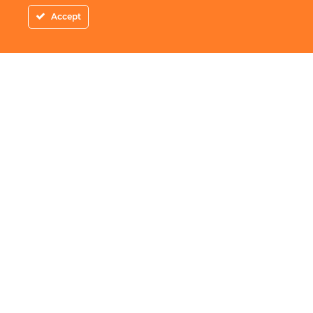
Accept
Adresa
: Piata Amzei 10-22 Bucuresti
Telefon
:
0756.600.000
Email
:
contact@redangus.ro
Website
:
www.redangus.ro