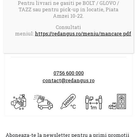
Comanda minima: 100 ron
Pentru livrari ne gasiti pe BOLT / GLOVO /
Taxa transport 17 ron pentru comenzi mai
TAZZ sau pentru pick-up in locatie, Piata
Amzei 10-22.
mici de 150 ron
Consultati
meniul:
https://redangus.ro/meniu/mancare.pdf
Program comenzi:
LUNI-DUMINICA 14.00-21.30
0756 600 000
contact@redangus.ro
Aboneaza-te la newsletter pentru a primi promotii