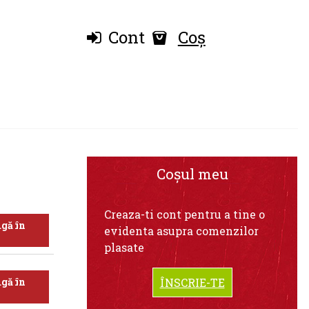
Cont
Coș
Coșul meu
Creaza-ti cont pentru a tine o
gă în
evidenta asupra comenzilor
plasate
gă în
ÎNSCRIE-TE