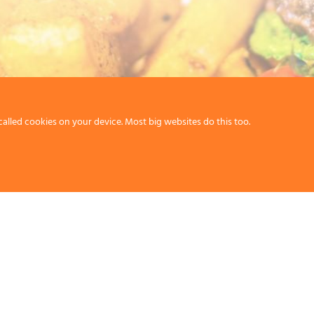
called cookies on your device. Most big websites do this too.