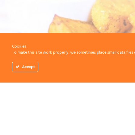
Cookies
To make this site work properly, we sometimes place small data files 
Accept