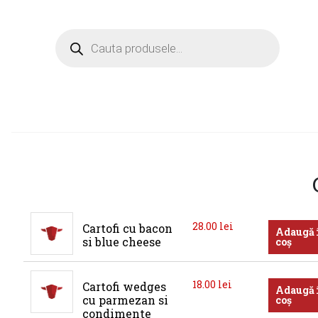
Products
search
28.00
lei
Cartofi cu bacon 
Adaugă 
si blue cheese
coș
18.00
lei
Cartofi wedges 
Adaugă 
cu parmezan si 
coș
condimente 