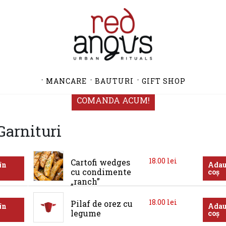
MANCARE
BAUTURI
GIFT SHOP
COMANDA ACUM!
Garnituri
18.00
lei
Cartofi wedges 
în
Adau
cu condimente 
coș
„ranch”
18.00
lei
Pilaf de orez cu 
în
Adau
legume
coș