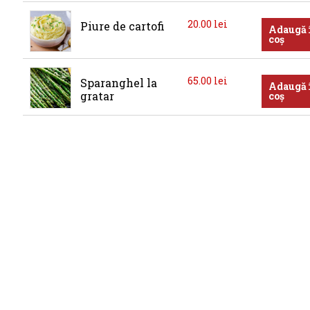
cajun
20.00
lei
Piure de cartofi
Adaugă 
coș
65.00
lei
Sparanghel la 
Adaugă 
gratar
coș