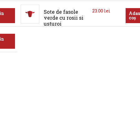
23.00
lei
Sote de fasole 
în
Adau
verde cu rosii si 
coș
usturoi
în