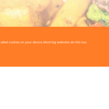
called cookies on your device. Most big websites do this too.