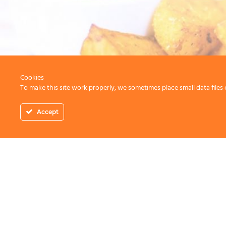
Cookies
To make this site work properly, we sometimes place small data files 
Accept