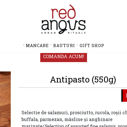
MANCARE
BAUTURI
GIFT SHOP
COMANDA ACUM!
Antipasto (550g)
Selectie de salamuri, prosciutto, rucola, roșii c
buffala, parmezan, măsline și anghinare
marinate/
Selection of assorted fine salamis, pros