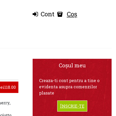
Cont
Coș
Coșul meu
Creaza-ti cont pentru a tine o
evidenta asupra comenzilor
lei118.00
plasate
herry,
ÎNSCRIE-TE
ciutto,