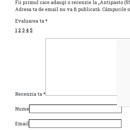
Fii primul care adaugi o recenzie la „Antipasto (5
Adresa ta de email nu va fi publicată.
Câmpurile o
Evaluarea ta
*
1
2
3
4
5
Recenzia ta
*
Nume
Email